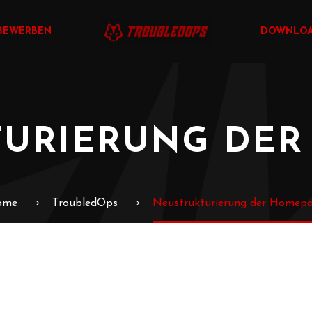
BEWERBEN
DOWNLO
TURIERUNG DER
ome
TroubledOps
Neustrukturierung der Homep