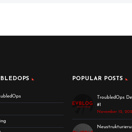
BLEDOPS
POPULAR POSTS
ubledOps
TroubledOps De
#1
November 12, 20
ing
Neustrukturieru