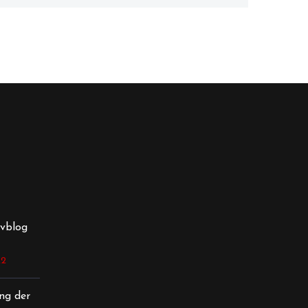
vblog
22
ng der